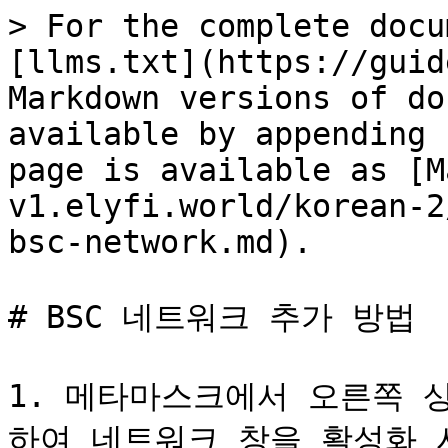
> For the complete docu
[llms.txt](https://guid
Markdown versions of do
available by appending 
page is available as [M
v1.elyfi.world/korean-2
bsc-network.md).

# BSC 네트워크 추가 방법

1. 메타마스크에서 오른쪽 
하여 네트워크 창을 활성화 