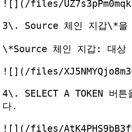
![](/files/UZ7s3pPm0mqk
3\. Source 체인 지갑\*
\*Source 체인 지갑: 대상
![](/files/XJ5NMYQjo8m3
4\. SELECT A TOKE
다.

![](/files/AtK4PHS9bB3f