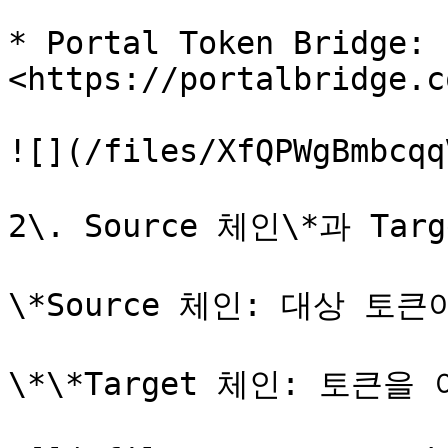
* Portal Token Bridge: 
<https://portalbridge.c
![](/files/XfQPWgBmbcqq
2\. Source 체인\*과 Ta
\*Source 체인: 대상 토큰
\*\*Target 체인: 토큰